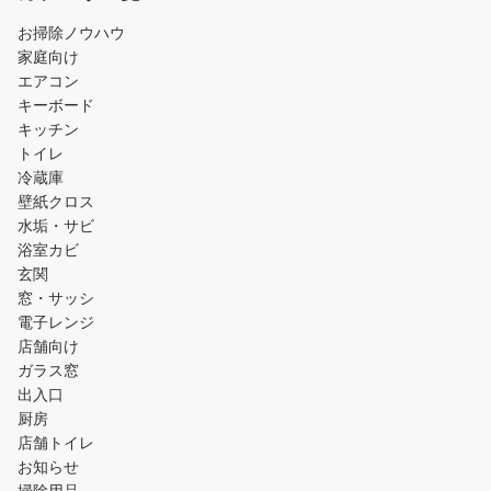
お掃除ノウハウ
家庭向け
エアコン
キーボード
キッチン
トイレ
冷蔵庫
壁紙クロス
水垢・サビ
浴室カビ
玄関
窓・サッシ
電子レンジ
店舗向け
ガラス窓
出入口
厨房
店舗トイレ
お知らせ
掃除用品