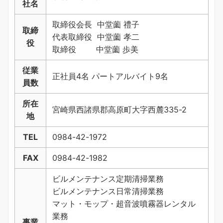
社名
取締役会長 中堂薗 禮子
取締
代表取締役 中堂薗 孝二
役
取締役 中堂薗 歩美
従業
正社員4名 パートアルバイト9名
員数
所在
宮崎県西諸県郡高原町大字西麓335-2
地
TEL
0984-42-1972
FAX
0984-42-1982
ビルメンテナンス定期清掃業務
ビルメンテナンス日常清掃業務
マット・モップ・超音波噴霧器レンタル
業務
事業