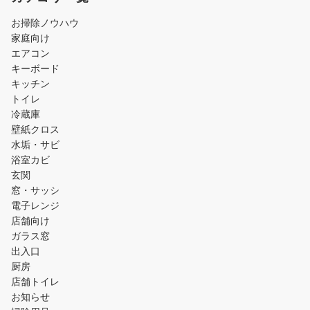
お掃除ノウハウ
家庭向け
エアコン
キーボード
キッチン
トイレ
冷蔵庫
壁紙クロス
水垢・サビ
浴室カビ
玄関
窓・サッシ
電子レンジ
店舗向け
ガラス窓
出入口
厨房
店舗トイレ
お知らせ