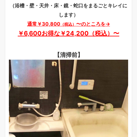
（浴槽・壁・天井・床・鏡・蛇口をまるごとキレイに
します）
通常￥30,800
〜のところを
→
（税込）
￥6,600お得な￥24,200（税込）〜
【清掃前】