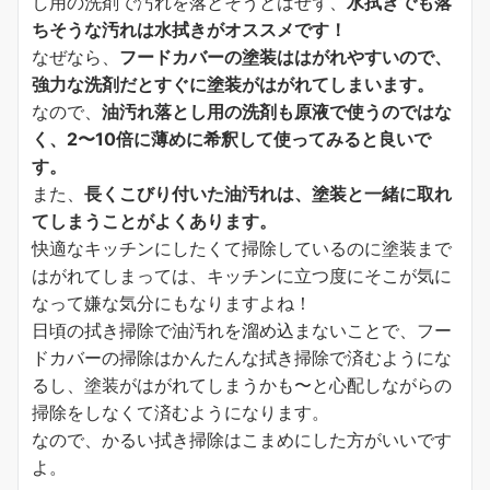
し用の洗剤で汚れを落とそうとはせず、
水拭きでも落
ちそうな汚れは水拭きがオススメです！
なぜなら、
フードカバーの塗装ははがれやすいので、
強力な洗剤だとすぐに塗装がはがれてしまいます。
なので、
油汚れ落とし用の洗剤も原液で使うのではな
く、2〜10倍に薄めに希釈して使ってみると良いで
す。
また、
長くこびり付いた油汚れは、塗装と一緒に取れ
てしまうことがよくあります。
快適なキッチンにしたくて掃除しているのに塗装まで
はがれてしまっては、キッチンに立つ度にそこが気に
なって嫌な気分にもなりますよね！
日頃の拭き掃除で油汚れを溜め込まないことで、フー
ドカバーの掃除はかんたんな拭き掃除で済むようにな
るし、塗装がはがれてしまうかも〜と心配しながらの
掃除をしなくて済むようになります。
なので、かるい拭き掃除はこまめにした方がいいです
よ。