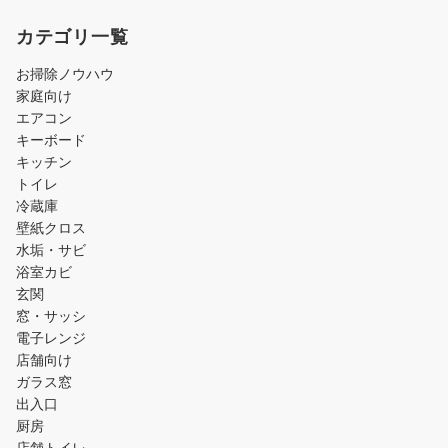
カテゴリ一覧
お掃除ノウハウ
家庭向け
エアコン
キーボード
キッチン
トイレ
冷蔵庫
壁紙クロス
水垢・サビ
浴室カビ
玄関
窓・サッシ
電子レンジ
店舗向け
ガラス窓
出入口
厨房
店舗トイレ