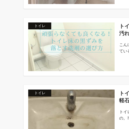
ト
トイレ
汚
こん
てい
ト
トイレ
軽
トイ
の。