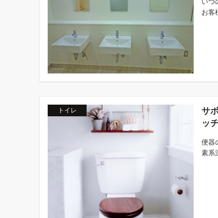
いつ
お客
サ
トイレ
ッ
便器
素系