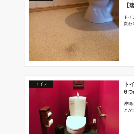
【
トイ
変わり
ト
トイレ
6つ
沖縄
とが