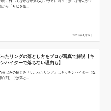
の間に付いてなかなか落ちないサビに困ってはいませんか？
様から「サビを落...
2019年4月12日
ボったリングの落とし方をプロが写真で解説【キ
チンハイターで落ちない理由も】
の黄ばみの輪じみ『サボったリング』はキッチンハイター（塩
漂白剤）では落と...