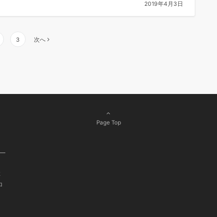
2019年4月3日
3
次へ
Page Top
よ
ロ