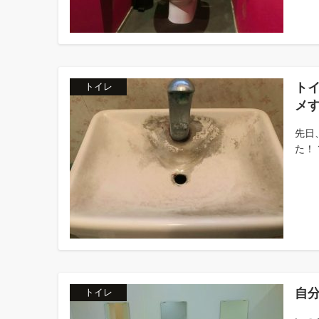
ト
トイレ
メ
先日
た！ 
自
トイレ