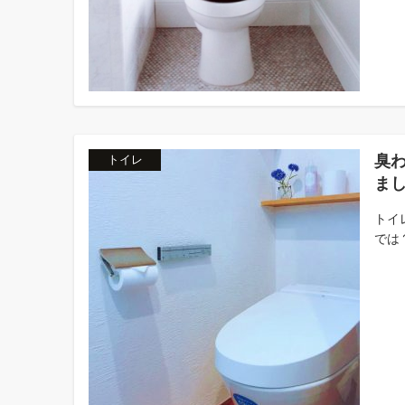
臭
トイレ
ま
トイ
では