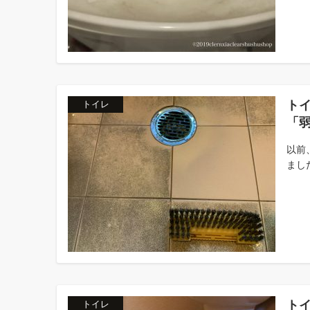
ト
トイレ
「
以前
ました
ト
トイレ