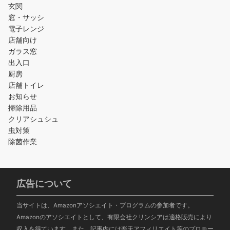
玄関
窓・サッシ
電子レンジ
店舗向け
ガラス窓
出入口
厨房
店舗トイレ
お知らせ
掃除用品
クリアシュシュ
虫対策
除菌作業
広告について
当サイトは、Amazonアソシエイト・プログラムの参加者です。
Amazonのアソシエイトとして、有限会社クリンシアは適格販売により
収入を得ています。また、記事内には楽天アフィリエイト等のプロモー