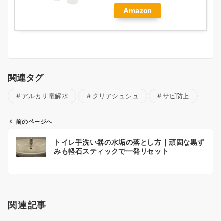
Amazon
関連タグ
アルカリ電解水
クリアシュシュ
サビ防止
前のページへ
投
トイレ手洗い器の水垢の落とし方｜頑固な黒ず
稿
みも軽石スティックで一発リセット
ナ
ビ
ゲ
ー
関連記事
シ
ョ