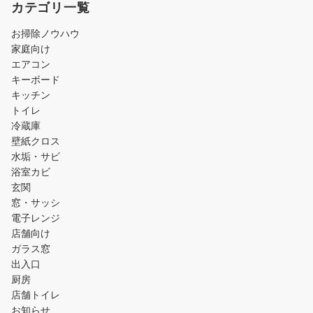
カテゴリ一覧
お掃除ノウハウ
家庭向け
エアコン
キーボード
キッチン
トイレ
冷蔵庫
壁紙クロス
水垢・サビ
浴室カビ
玄関
窓・サッシ
電子レンジ
店舗向け
ガラス窓
出入口
厨房
店舗トイレ
お知らせ