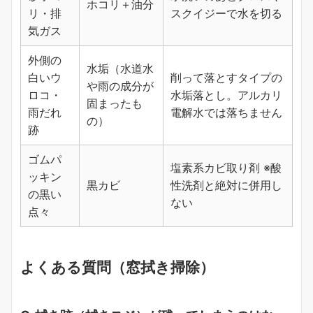
ホコリ＋油分
リ・排
スクイジーで水を切る
気ガス
外側の
水垢（水道水
白いウ
削って落とすタイプの
や雨の成分が
ロコ・
水垢落とし。アルカリ
固まったも
雨だれ
電解水では落ちません
の）
跡
ゴムパ
塩素系カビ取り剤 ※酸
ッキン
黒カビ
性洗剤と絶対に併用し
の黒い
ない
点々
よくある質問（窓拭き掃除）