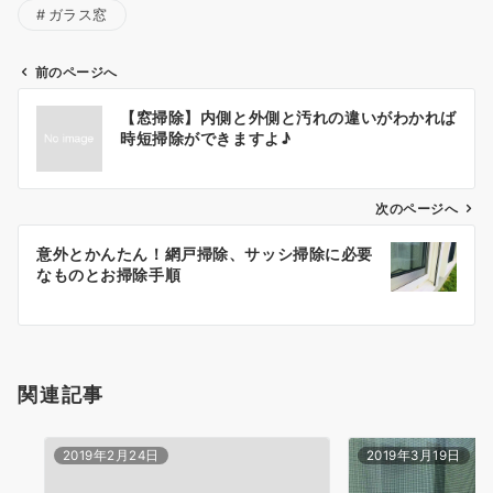
ガラス窓
前のページへ
投
【窓掃除】内側と外側と汚れの違いがわかれば
稿
時短掃除ができますよ♪
ナ
ビ
ゲ
次のページへ
ー
意外とかんたん！網戸掃除、サッシ掃除に必要
シ
なものとお掃除手順
ョ
ン
関連記事
2019年2月24日
2019年3月19日