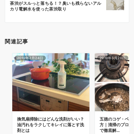
茶渋がスルっと落ちる！？臭いも残らないアル
シ
カリ電解水を使った茶渋取り
ョ
ン
関連記事
2019年2月24日
2019年3月20日
換気扇掃除にはどんな洗剤がいい？
五徳のコゲ・ベタ
油汚れをラクしてキレイに落とす洗
方｜清掃のプロが
剤とは
で徹底解…