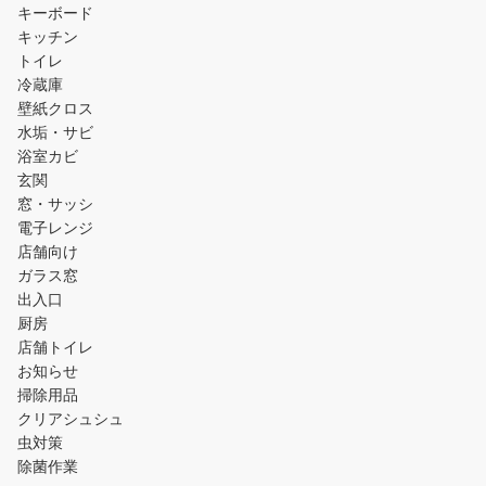
キーボード
キッチン
トイレ
冷蔵庫
壁紙クロス
水垢・サビ
浴室カビ
玄関
窓・サッシ
電子レンジ
店舗向け
ガラス窓
出入口
厨房
店舗トイレ
お知らせ
掃除用品
クリアシュシュ
虫対策
除菌作業