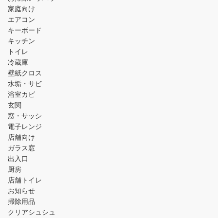
家庭向け
エアコン
キーボード
キッチン
トイレ
冷蔵庫
壁紙クロス
水垢・サビ
浴室カビ
玄関
窓・サッシ
電子レンジ
店舗向け
ガラス窓
出入口
厨房
店舗トイレ
お知らせ
掃除用品
クリアシュシュ