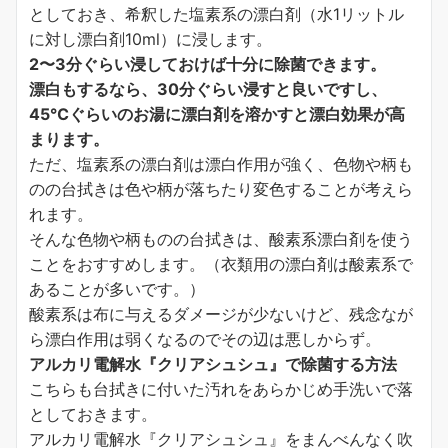
としておき、希釈した塩素系の漂白剤（水1リットル
に対し漂白剤10ml）に浸します。
2〜3分ぐらい浸しておけば十分に除菌できます。
漂白もするなら、30分ぐらい浸すと良いですし、
45℃ぐらいのお湯に漂白剤を溶かすと漂白効果が高
まります。
ただ、塩素系の漂白剤は漂白作用が強く、色物や柄も
のの台拭きは色や柄が落ちたり変色することが考えら
れます。
そんな色物や柄ものの台拭きは、酸素系漂白剤を使う
ことをおすすめします。（衣類用の漂白剤は酸素系で
あることが多いです。）
酸素系は布に与えるダメージが少ないけど、残念なが
ら漂白作用は弱くなるのでその辺は悪しからず。
アルカリ電解水『クリアシュシュ』で除菌する方法
こちらも台拭きに付いた汚れをあらかじめ手洗いで落
としておきます。
アルカリ電解水『クリアシュシュ』をまんべんなく吹