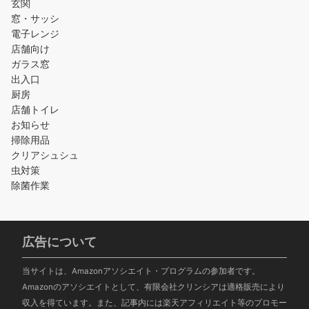
玄関
窓・サッシ
電子レンジ
店舗向け
ガラス窓
出入口
厨房
店舗トイレ
お知らせ
掃除用品
クリアシュシュ
虫対策
除菌作業
広告について
当サイトは、Amazonアソシエイト・プログラムの参加者です。
Amazonのアソシエイトとして、有限会社クリンシアは適格販売により
収入を得ています。また、記事内には楽天アフィリエイト等のプロモー