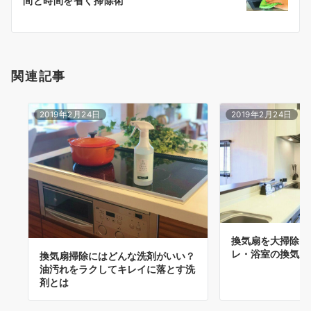
間と時間を省く掃除術
ョ
ン
関連記事
2019年2月24日
2019年2月24日
換気扇を大掃除！
レ・浴室の換気扇
換気扇掃除にはどんな洗剤がいい？
油汚れをラクしてキレイに落とす洗
剤とは