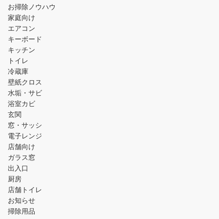
お掃除ノウハウ
家庭向け
エアコン
キーボード
キッチン
トイレ
冷蔵庫
壁紙クロス
水垢・サビ
浴室カビ
玄関
窓・サッシ
電子レンジ
店舗向け
ガラス窓
出入口
厨房
店舗トイレ
お知らせ
掃除用品