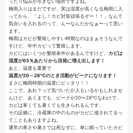
ったり悩みが尽きない場所ですよね。
梅雨入りはまだですが、実は湿度が高くなる梅雨に入
ってから、「よし！カビ対策頑張るぞー！！」なんて
気合いを入れるのって、ん〜なんだかなぁ〜って思い
ます。
梅雨はカビが繁殖しやすい時期なのはまぁそうなんで
すけど、年中カビって繁殖します。
カビにはいくつか繁殖条件があるんですけど、
カビは
湿度が65％あたりから活発に増え出します！
あと、温度も重要で
温度が20～28℃のとき活動がピークになります！
まさに梅雨時期の温度にピッタリ！！
ここで、あれ？って気づいたか人もいるかもしれませ
んけど、あくまでも、ピークが20〜28℃なわけで、
カビは寒くても暑くても生きられるんです。
その証拠に、冷蔵庫の中のものがカビに侵されてるっ
てこともありますよね。
通常の寒さや暑さでは死なずに、単に眠っていたカビ