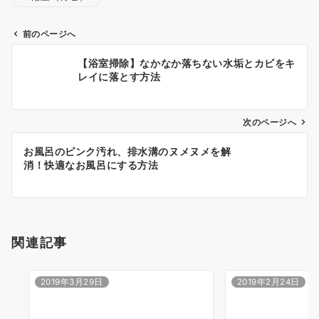
前のページへ
投
【浴室掃除】なかなか落ちない水垢とカビをキ
稿
レイに落とす方法
ナ
ビ
ゲ
次のページへ
ー
お風呂のピンク汚れ、排水溝のヌメヌメを解
シ
消！快適なお風呂にする方法
ョ
ン
関連記事
2019年3月29日
2019年2月24日